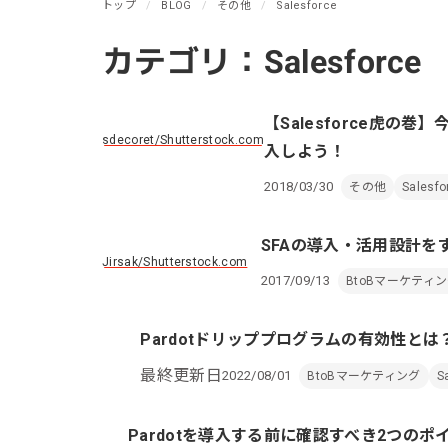
リピーターを増やしたい
トップ
BLOG
その他
Salesforce
メ
[顧客育成ソリューション]
集
カテゴリ：Salesforce
優良顧客との関係を強めたい
[優良顧客維持ソリューション]
ア
休眠顧客に戻ってきてほしい
【Salesforce虎の
レ
[休眠顧客掘り起こしソリューション]
sdecoret/Shutterstock.com
入しよう！
イ
2018/03/30
その他
Salesfo
SFAの導入・活用設計
Jirsak/Shutterstock.com
2017/09/13
BtoBマーケティ
Pardotドリッププログラムの有効性
最終更新日
2022/08/01
BtoBマーケティング
S
Pardotを導入する前に確認すべき2つの