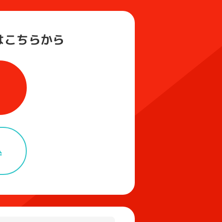
は
こちらから
込