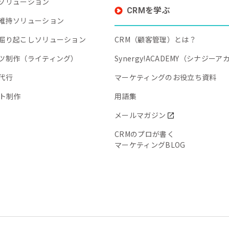
ソリューション
CRMを学ぶ
維持ソリューション
掘り起こしソリューション
CRM（顧客管理）とは？
ツ制作（ライティング）
Synergy!ACADEMY（シナジー
代行
マーケティングのお役立ち資料
イト制作
用語集
メールマガジン
CRMのプロが書く
マーケティングBLOG