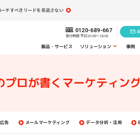
ローチすべきリードを見逃さない
0120-689-667
受付時間 平日10:00～18:00
ソリューション
製品・サービス
事例
ソリューショントップ
Mのプロが書く
マーケティング
業務効率化の
題発見のソリューション
ソリューシ
員情報分析
コンテンツ制作
（ライティング）
買情報分析
広告運用代行
広告
メールマーケティング
データ分析・活用
ebアクセス解析
Webサイト制作