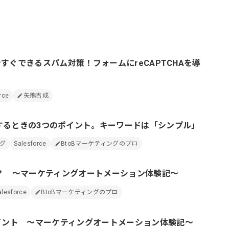
ール効果測定
客効果分析
ンケート分析
巻】今すぐできるスパム対策！フォームにreCAPTCHAを導
ビューデータ分析
ンタビュー分析
rce
矢熊吉成
をするときの3つのポイント。キーワードは「シンプル」
ング
Salesforce
BtoBマーケティングのプロ
とは？ ～マーケティングオートメーション体験記～
alesforce
BtoBマーケティングのプロ
ポイント ～マーケティングオートメーション体験記～