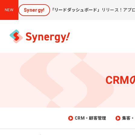
Synergy!
「リードダッシュボード」
リリース！アプ
NEW
CR
集客と売上アップに効く
課
ソリューション
新しいお客様を集めたい
会
[潜在層顕在化ソリューション]
購
見込み顧客に買ってほしい
CRM・顧客管理
集客・
[見込顧客獲得ソリューション]
W