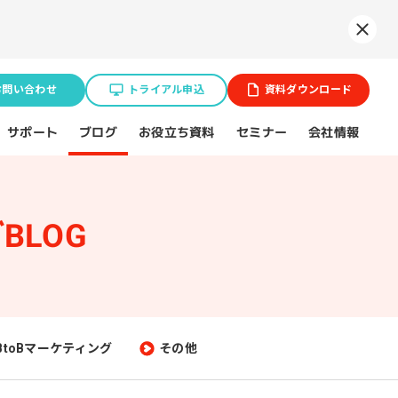
Syne
お問い合わせ
トライアル申込
資料ダウンロード
お役立ち資料
サポート
セミナー
会社情報
ブログ
BLOG
業種特化ソリューション
ョン
BtoB企業
スポーツ（プロチーム）
BtoBマーケティング
その他
不動産業界