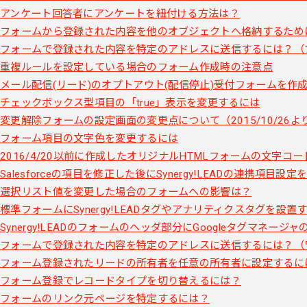
アンケート回答者にアンケートを紐付ける方法は？
フォームから登録された内容を他のオブジェクトへ格納するため
フォームで登録された内容を特定のアドレスに送信するには？（
重複ルールを設定している場合のフォーム作成時の注意点
メール配信(リード)のオプトアウト(配信停止)受付フォームを作
チェックボックス型項目の「true」表示を変更するには
変更解除フォームの設定画面の変更点について（2015/10/26よ
フォーム項目の文字色を変更するには
2016/4/20以前に作成したオリジナルHTMLフォームの文字コー
Salesforceの項目を修正した後にSynergy!LEADの連携項目設
選択リスト値を変更した場合のフォームへの影響は？
標準フォームにSynergy!LEADタグやアナリティクスタグを設置
Synergy!LEADのフォームのヘッダ部分にGoogleタグマネー
フォームで登録された内容を特定のアドレスに送信するには？（
フォーム登録されたリードの所有者を任意の所有者に設定するに
フォーム登録でレコードタイプを切り替えるには？
フォームのリンク元ページを特定するには？