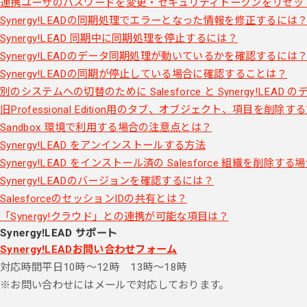
連携ユーザのパスワードを変更・セキュリティトークンをリセッ
Synergy!LEADの同期処理でエラーとなった情報を修正するには
Synergy!LEAD 同期中に同期処理を停止するには？
Synergy!LEADのデータ同期処理が動いているかを確認するには
Synergy!LEADの同期が停止している場合に確認することは？
別のシステムへの切替のために Salesforce と Synergy!LE
旧Professional Edition用のタブ、オブジェクト、項目を削除す
Sandbox 環境で利用する場合の注意点とは？
Synergy!LEAD をアンインストールする方法
Synergy!LEAD をインストール済の Salesforce 組織を削除す
Synergy!LEADのバージョンを確認するには？
SalesforceのセッションIDの共有とは？
「Synergy!クラウド」との連携が可能な項目は？
Synergy!LEAD サポート
Synergy!LEADお問い合わせフォーム
対応時間
平日10時～12時 13時～18時
※お問い合わせにはメールで対応しております。