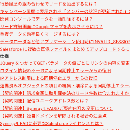
行動履歴の組み合わせでリードを抽出するには？
キャンペーン履歴に表示される「メンバーの状況が更新された」
開発コンソールでデータを一括削除するには？
リード詳細画面にGoogleマップを表示させるには？
重複データを効率良くマージするには？
データローダなど他アプリケーション使用時にINVALID_SESS
Salesforce に複数の画像ファイルをまとめてアップロードする
仕様
JQuery をつかってGETパラメータの値ごとにリンクの内容を変
ログイン情報の不一致による同期停止エラーからの復旧
IPアドレス制限による同期停止エラーからの復旧
連携済みオブジェクトの項目の編集・削除による同期停止エラー
【契約関連】請求金額に取引開始済のリード件数は含まれますか
【契約関連】配信ユニークアドレス数とは？
【契約関連】Synergy!LEADのご契約内容の変更について
【契約関連】独自ドメインを解除される場合の注意点
Synergy!LEADに必要なSalesforceライセンスとは？