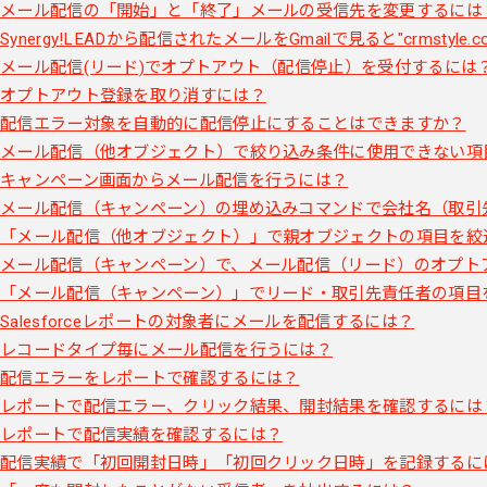
メール配信の「開始」と「終了」メールの受信先を変更するには
Synergy!LEADから配信されたメールをGmailで見ると"crms
メール配信(リード)でオプトアウト（配信停止）を受付するには
オプトアウト登録を取り消すには？
配信エラー対象を自動的に配信停止にすることはできますか？
メール配信（他オブジェクト）で絞り込み条件に使用できない項
キャンペーン画面からメール配信を行うには？
メール配信（キャンペーン）の埋め込みコマンドで会社名（取引
「メール配信（他オブジェクト）」で親オブジェクトの項目を絞
メール配信（キャンペーン）で、メール配信（リード）のオプト
「メール配信（キャンペーン）」でリード・取引先責任者の項目
Salesforceレポートの対象者にメールを配信するには？
レコードタイプ毎にメール配信を行うには？
配信エラーをレポートで確認するには？
レポートで配信エラー、クリック結果、開封結果を確認するには
レポートで配信実績を確認するには？
配信実績で「初回開封日時」「初回クリック日時」を記録するに