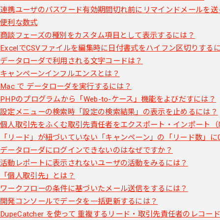
連携ユーザのパスワード有効期間切れ前にリマインドメールを送
便利な数式
商談フェーズの種別をカスタム項目として表示するには？
ExcelでCSVファイルを編集時に日付書式をハイフン区切りする
データローダで利用される文字コードは？
キャンペーンインフルエンスとは？
Mac で データローダを実行するには？
PHPのプログラムから「Web-to-ケース」機能をよびだすには？
設定メニューの検索時「設定の検索結果」の表示を止めるには？
個人取引先をふくむ取引先責任者をエクスポート・インポート（
「リード」が紐づいていない「キャンペーン」の「リード数」に
データローダにログインできないのはなぜですか？
活動レポートに表示されないユーザの活動をみるには？
「個人取引先」とは？
ワークフローの条件に基づいたメール送信をするには？
開発コンソールでデータを一括更新するには？
DupeCatcher を使って 重複するリード・取引先責任者のレコ