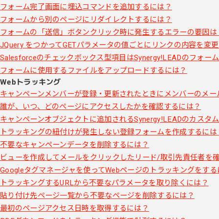
フォーム完了画面に埋込コマンドを追加するには？
フォームから別のページにリダイレクトするには？
フォームの「送信」ボタンクリック時に発生するエラーの要因は
JQuery をつかってGETパラメータの値ごとにリンクの内容を変
Salesforceのチェックボックス型項目はSynergy!LEADの
フォームに使用するファイルをアップロードするには？
Webトラッキング
キャンペーンメンバーが登録・更新されたときにメンバーのメー
誰が、いつ、どのページにアクセスしたかを確認するには？
キャンペーンオブジェクトに追加されるSynergy!LEADのカスタ
トラッキングの紐付けが発生しない登録フォームを作成するには
不要なキャンペーンデータを削除するには？
ビューを作成してメールをクリックしたリード/取引先責任者を
Googleタグマネージャを使ってWebページのトラッキングをす
トラッキングするURLから不要なパラメータを取り除くには？
貼り付け先ページ一覧から不要なページを削除するには？
最初のページアクセス日時を取得するには？