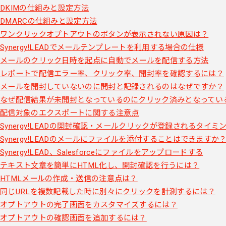
DKIMの仕組みと設定方法
DMARCの仕組みと設定方法
ワンクリックオプトアウトのボタンが表示されない原因は？
Synergy!LEADでメールテンプレートを利用する場合の仕様
メールのクリック日時を起点に自動でメールを配信する方法
レポートで配信エラー率、クリック率、開封率を確認するには？
メールを開封していないのに開封と記録されるのはなぜですか？
なぜ配信結果が未開封となっているのにクリック済みとなってい
配信対象のエクスポートに関する注意点
Synergy!LEADの開封確認・メールクリックが登録されるタイミ
Synergy!LEADのメールにファイルを添付することはできますか
Synergy!LEAD、Salesforceにファイルをアップロードする
テキスト文章を簡単にHTML化し、開封確認を行うには？
HTMLメールの作成・送信の注意点は？
同じURLを複数記載した時に別々にクリックを計測するには？
オプトアウトの完了画面をカスタマイズするには？
オプトアウトの確認画面を追加するには？