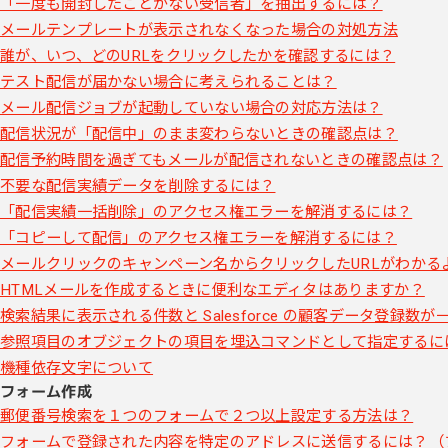
「一度も開封したことがない受信者」を抽出するには？
メールテンプレートが表示されなくなった場合の対処方法
誰が、いつ、どのURLをクリックしたかを確認するには？
テスト配信が届かない場合に考えられることは？
メール配信ジョブが起動していない場合の対応方法は？
配信状況が「配信中」のまま変わらないときの確認点は？
配信予約時間を過ぎてもメールが配信されないときの確認点は？
不要な配信実績データを削除するには？
「配信実績一括削除」のアクセス権エラーを解消するには？
「コピーして配信」のアクセス権エラーを解消するには？
メールクリックのキャンペーン名からクリックしたURLがわかる
HTMLメールを作成するときに便利なエディタはありますか？
検索結果に表示される件数と Salesforce の顧客データ登録数
参照項目のオブジェクトの項目を埋込コマンドとして指定するに
機種依存文字について
フォーム作成
郵便番号検索を１つのフォームで２つ以上設定する方法は？
フォームで登録された内容を特定のアドレスに送信するには？（