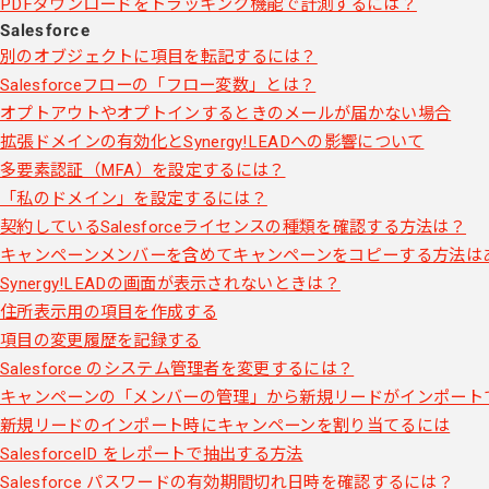
PDFダウンロードをトラッキング機能で計測するには？
Salesforce
別のオブジェクトに項目を転記するには？
Salesforceフローの「フロー変数」とは？
オプトアウトやオプトインするときのメールが届かない場合
拡張ドメインの有効化とSynergy!LEADへの影響について
多要素認証（MFA）を設定するには？
「私のドメイン」を設定するには？
契約しているSalesforceライセンスの種類を確認する方法は？
キャンペーンメンバーを含めてキャンペーンをコピーする方法は
Synergy!LEADの画面が表示されないときは？
住所表示用の項目を作成する
項目の変更履歴を記録する
Salesforce のシステム管理者を変更するには？
キャンペーンの「メンバーの管理」から新規リードがインポート
新規リードのインポート時にキャンペーンを割り当てるには
SalesforceID をレポートで抽出する方法
Salesforce パスワードの有効期間切れ日時を確認するには？