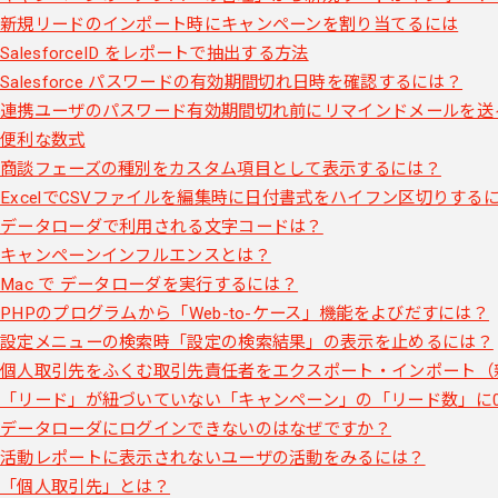
新規リードのインポート時にキャンペーンを割り当てるには
SalesforceID をレポートで抽出する方法
Salesforce パスワードの有効期間切れ日時を確認するには？
連携ユーザのパスワード有効期間切れ前にリマインドメールを送
便利な数式
商談フェーズの種別をカスタム項目として表示するには？
ExcelでCSVファイルを編集時に日付書式をハイフン区切りする
データローダで利用される文字コードは？
キャンペーンインフルエンスとは？
Mac で データローダを実行するには？
PHPのプログラムから「Web-to-ケース」機能をよびだすには？
設定メニューの検索時「設定の検索結果」の表示を止めるには？
個人取引先をふくむ取引先責任者をエクスポート・インポート（
「リード」が紐づいていない「キャンペーン」の「リード数」に
データローダにログインできないのはなぜですか？
活動レポートに表示されないユーザの活動をみるには？
「個人取引先」とは？