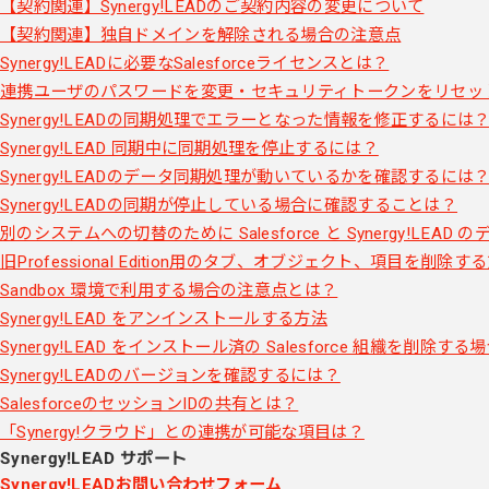
【契約関連】Synergy!LEADのご契約内容の変更について
【契約関連】独自ドメインを解除される場合の注意点
Synergy!LEADに必要なSalesforceライセンスとは？
連携ユーザのパスワードを変更・セキュリティトークンをリセッ
Synergy!LEADの同期処理でエラーとなった情報を修正するには
Synergy!LEAD 同期中に同期処理を停止するには？
Synergy!LEADのデータ同期処理が動いているかを確認するには
Synergy!LEADの同期が停止している場合に確認することは？
別のシステムへの切替のために Salesforce と Synergy!LE
旧Professional Edition用のタブ、オブジェクト、項目を削除す
Sandbox 環境で利用する場合の注意点とは？
Synergy!LEAD をアンインストールする方法
Synergy!LEAD をインストール済の Salesforce 組織を削除す
Synergy!LEADのバージョンを確認するには？
SalesforceのセッションIDの共有とは？
「Synergy!クラウド」との連携が可能な項目は？
Synergy!LEAD サポート
Synergy!LEADお問い合わせフォーム