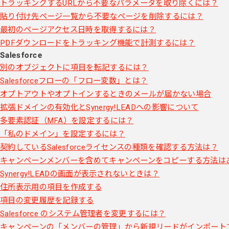
トラッキングするURLから不要なパラメータを取り除くには？
貼り付け先ページ一覧から不要なページを削除するには？
最初のページアクセス日時を取得するには？
PDFダウンロードをトラッキング機能で計測するには？
Salesforce
別のオブジェクトに項目を転記するには？
Salesforceフローの「フロー変数」とは？
オプトアウトやオプトインするときのメールが届かない場合
拡張ドメインの有効化とSynergy!LEADへの影響について
多要素認証（MFA）を設定するには？
「私のドメイン」を設定するには？
契約しているSalesforceライセンスの種類を確認する方法は？
キャンペーンメンバーを含めてキャンペーンをコピーする方法は
Synergy!LEADの画面が表示されないときは？
住所表示用の項目を作成する
項目の変更履歴を記録する
Salesforce のシステム管理者を変更するには？
キャンペーンの「メンバーの管理」から新規リードがインポート