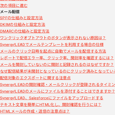
次の項目に進む
メール配信
SPFの仕組みと設定方法
DKIMの仕組みと設定方法
DMARCの仕組みと設定方法
ワンクリックオプトアウトのボタンが表示されない原因は？
Synergy!LEADでメールテンプレートを利用する場合の仕様
メールのクリック日時を起点に自動でメールを配信する方法
レポートで配信エラー率、クリック率、開封率を確認するには？
メールを開封していないのに開封と記録されるのはなぜですか？
なぜ配信結果が未開封となっているのにクリック済みとなってい
配信対象のエクスポートに関する注意点
Synergy!LEADの開封確認・メールクリックが登録されるタイミ
Synergy!LEADのメールにファイルを添付することはできますか
Synergy!LEAD、Salesforceにファイルをアップロードする
テキスト文章を簡単にHTML化し、開封確認を行うには？
HTMLメールの作成・送信の注意点は？