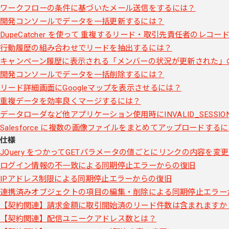
ワークフローの条件に基づいたメール送信をするには？
開発コンソールでデータを一括更新するには？
DupeCatcher を使って 重複するリード・取引先責任者のレコ
行動履歴の組み合わせでリードを抽出するには？
キャンペーン履歴に表示される「メンバーの状況が更新された」
開発コンソールでデータを一括削除するには？
リード詳細画面にGoogleマップを表示させるには？
重複データを効率良くマージするには？
データローダなど他アプリケーション使用時にINVALID_SESS
Salesforce に複数の画像ファイルをまとめてアップロードする
仕様
JQuery をつかってGETパラメータの値ごとにリンクの内容を変
ログイン情報の不一致による同期停止エラーからの復旧
IPアドレス制限による同期停止エラーからの復旧
連携済みオブジェクトの項目の編集・削除による同期停止エラー
【契約関連】請求金額に取引開始済のリード件数は含まれますか
【契約関連】配信ユニークアドレス数とは？