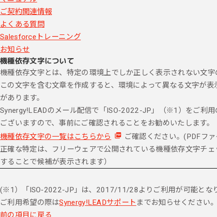
ご契約関連情報
よくある質問
Salesforceトレーニング
お知らせ
機種依存文字について
機種依存文字とは、特定の環境上でしか正しく表示されない文字
この文字を含む文章を作成すると、環境によって異なる文字が表
があります。
Synergy!LEADのメール配信で「ISO-2022-JP」（※1）を
ございますので、事前にご確認されることをお勧めいたします。
機種依存文字の一覧はこちらから
ご確認ください。(PDFフ
正確な特定は、フリーウェアで公開されている機種依存文字チェ
することで候補が表示されます）
(※1）「ISO-2022-JP」は、2017/11/28よりご利用が可能と
ご利用希望の際は
Synergy!LEADサポート
までお知らせください
前の項目に戻る