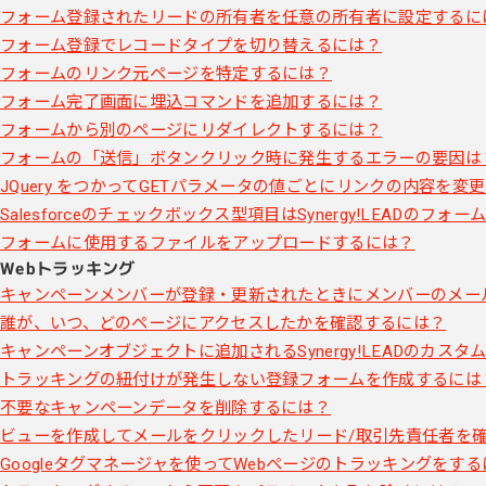
フォーム登録されたリードの所有者を任意の所有者に設定するに
フォーム登録でレコードタイプを切り替えるには？
フォームのリンク元ページを特定するには？
フォーム完了画面に埋込コマンドを追加するには？
フォームから別のページにリダイレクトするには？
フォームの「送信」ボタンクリック時に発生するエラーの要因は
JQuery をつかってGETパラメータの値ごとにリンクの内容を変
Salesforceのチェックボックス型項目はSynergy!LEADの
フォームに使用するファイルをアップロードするには？
Webトラッキング
キャンペーンメンバーが登録・更新されたときにメンバーのメー
誰が、いつ、どのページにアクセスしたかを確認するには？
キャンペーンオブジェクトに追加されるSynergy!LEADのカスタ
トラッキングの紐付けが発生しない登録フォームを作成するには
不要なキャンペーンデータを削除するには？
ビューを作成してメールをクリックしたリード/取引先責任者を
Googleタグマネージャを使ってWebページのトラッキングをす