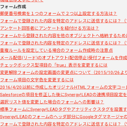
フォーム作成
郵便番号検索を１つのフォームで２つ以上設定する方法は？
フォームで登録された内容を特定のアドレスに送信するには？（
アンケート回答者にアンケートを紐付ける方法は？
フォームから登録された内容を他のオブジェクトへ格納するため
フォームで登録された内容を特定のアドレスに送信するには？（
重複ルールを設定している場合のフォーム作成時の注意点
メール配信(リード)のオプトアウト(配信停止)受付フォームを作
チェックボックス型項目の「true」表示を変更するには
変更解除フォームの設定画面の変更点について（2015/10/26よ
フォーム項目の文字色を変更するには
2016/4/20以前に作成したオリジナルHTMLフォームの文字コー
Salesforceの項目を修正した後にSynergy!LEADの連携項目設
選択リスト値を変更した場合のフォームへの影響は？
標準フォームにSynergy!LEADタグやアナリティクスタグを設置
Synergy!LEADのフォームのヘッダ部分にGoogleタグマネー
フォームで登録された内容を特定のアドレスに送信するには？（