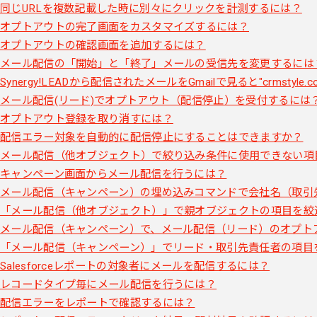
同じURLを複数記載した時に別々にクリックを計測するには？
オプトアウトの完了画面をカスタマイズするには？
オプトアウトの確認画面を追加するには？
メール配信の「開始」と「終了」メールの受信先を変更するには
Synergy!LEADから配信されたメールをGmailで見ると"crms
メール配信(リード)でオプトアウト（配信停止）を受付するには
オプトアウト登録を取り消すには？
配信エラー対象を自動的に配信停止にすることはできますか？
メール配信（他オブジェクト）で絞り込み条件に使用できない項
キャンペーン画面からメール配信を行うには？
メール配信（キャンペーン）の埋め込みコマンドで会社名（取引
「メール配信（他オブジェクト）」で親オブジェクトの項目を絞
メール配信（キャンペーン）で、メール配信（リード）のオプト
「メール配信（キャンペーン）」でリード・取引先責任者の項目
Salesforceレポートの対象者にメールを配信するには？
レコードタイプ毎にメール配信を行うには？
配信エラーをレポートで確認するには？