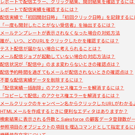
レポートで配信エラー、クリック結果、開封結果を確認するには
レポートで配信実績を確認するには？
配信実績で「初回開封日時」「初回クリック日時」を記録するに
「一度も開封したことがない受信者」を抽出するには？
メールテンプレートが表示されなくなった場合の対処方法
誰が、いつ、どのURLをクリックしたかを確認するには？
テスト配信が届かない場合に考えられることは？
メール配信ジョブが起動していない場合の対応方法は？
配信状況が「配信中」のまま変わらないときの確認点は？
配信予約時間を過ぎてもメールが配信されないときの確認点は？
不要な配信実績データを削除するには？
「配信実績一括削除」のアクセス権エラーを解消するには？
「コピーして配信」のアクセス権エラーを解消するには？
メールクリックのキャンペーン名からクリックしたURLがわかる
HTMLメールを作成するときに便利なエディタはありますか？
検索結果に表示される件数と Salesforce の顧客データ登録数
参照項目のオブジェクトの項目を埋込コマンドとして指定するに
機種依存文字について