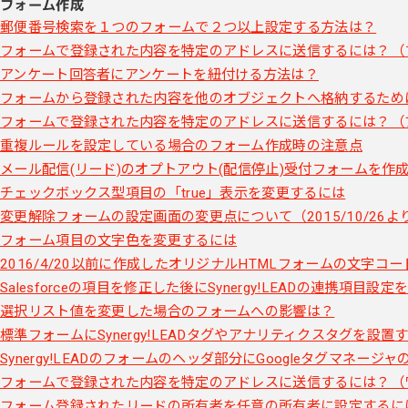
フォーム作成
郵便番号検索を１つのフォームで２つ以上設定する方法は？
フォームで登録された内容を特定のアドレスに送信するには？（
アンケート回答者にアンケートを紐付ける方法は？
フォームから登録された内容を他のオブジェクトへ格納するため
フォームで登録された内容を特定のアドレスに送信するには？（
重複ルールを設定している場合のフォーム作成時の注意点
メール配信(リード)のオプトアウト(配信停止)受付フォームを作
チェックボックス型項目の「true」表示を変更するには
変更解除フォームの設定画面の変更点について（2015/10/26よ
フォーム項目の文字色を変更するには
2016/4/20以前に作成したオリジナルHTMLフォームの文字コー
Salesforceの項目を修正した後にSynergy!LEADの連携項目設
選択リスト値を変更した場合のフォームへの影響は？
標準フォームにSynergy!LEADタグやアナリティクスタグを設置
Synergy!LEADのフォームのヘッダ部分にGoogleタグマネー
フォームで登録された内容を特定のアドレスに送信するには？（
フォーム登録されたリードの所有者を任意の所有者に設定するに