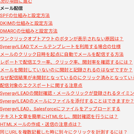
次の項目に進む
メール配信
SPFの仕組みと設定方法
DKIMの仕組みと設定方法
DMARCの仕組みと設定方法
ワンクリックオプトアウトのボタンが表示されない原因は？
Synergy!LEADでメールテンプレートを利用する場合の仕様
メールのクリック日時を起点に自動でメールを配信する方法
レポートで配信エラー率、クリック率、開封率を確認するには？
メールを開封していないのに開封と記録されるのはなぜですか？
なぜ配信結果が未開封となっているのにクリック済みとなってい
配信対象のエクスポートに関する注意点
Synergy!LEADの開封確認・メールクリックが登録されるタイミ
Synergy!LEADのメールにファイルを添付することはできますか
Synergy!LEAD、Salesforceにファイルをアップロードする
テキスト文章を簡単にHTML化し、開封確認を行うには？
HTMLメールの作成・送信の注意点は？
同じURLを複数記載した時に別々にクリックを計測するには？