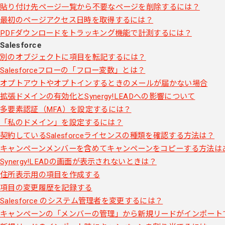
貼り付け先ページ一覧から不要なページを削除するには？
最初のページアクセス日時を取得するには？
PDFダウンロードをトラッキング機能で計測するには？
Salesforce
別のオブジェクトに項目を転記するには？
Salesforceフローの「フロー変数」とは？
オプトアウトやオプトインするときのメールが届かない場合
拡張ドメインの有効化とSynergy!LEADへの影響について
多要素認証（MFA）を設定するには？
「私のドメイン」を設定するには？
契約しているSalesforceライセンスの種類を確認する方法は？
キャンペーンメンバーを含めてキャンペーンをコピーする方法は
Synergy!LEADの画面が表示されないときは？
住所表示用の項目を作成する
項目の変更履歴を記録する
Salesforce のシステム管理者を変更するには？
キャンペーンの「メンバーの管理」から新規リードがインポート