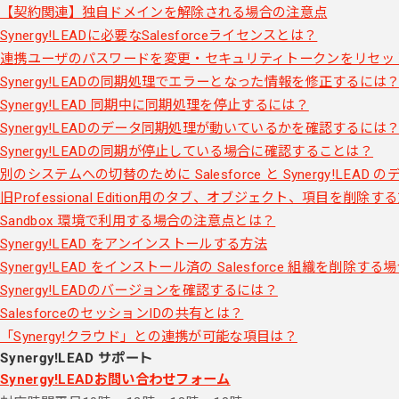
【契約関連】独自ドメインを解除される場合の注意点
Synergy!LEADに必要なSalesforceライセンスとは？
連携ユーザのパスワードを変更・セキュリティトークンをリセッ
Synergy!LEADの同期処理でエラーとなった情報を修正するには
Synergy!LEAD 同期中に同期処理を停止するには？
Synergy!LEADのデータ同期処理が動いているかを確認するには
Synergy!LEADの同期が停止している場合に確認することは？
別のシステムへの切替のために Salesforce と Synergy!LE
旧Professional Edition用のタブ、オブジェクト、項目を削除す
Sandbox 環境で利用する場合の注意点とは？
Synergy!LEAD をアンインストールする方法
Synergy!LEAD をインストール済の Salesforce 組織を削除す
Synergy!LEADのバージョンを確認するには？
SalesforceのセッションIDの共有とは？
「Synergy!クラウド」との連携が可能な項目は？
Synergy!LEAD サポート
Synergy!LEADお問い合わせフォーム