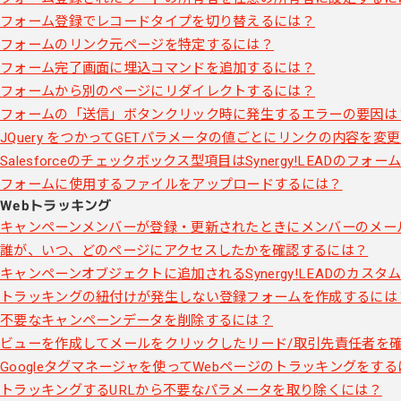
フォーム登録でレコードタイプを切り替えるには？
フォームのリンク元ページを特定するには？
フォーム完了画面に埋込コマンドを追加するには？
フォームから別のページにリダイレクトするには？
フォームの「送信」ボタンクリック時に発生するエラーの要因は
JQuery をつかってGETパラメータの値ごとにリンクの内容を変
Salesforceのチェックボックス型項目はSynergy!LEADの
フォームに使用するファイルをアップロードするには？
Webトラッキング
キャンペーンメンバーが登録・更新されたときにメンバーのメー
誰が、いつ、どのページにアクセスしたかを確認するには？
キャンペーンオブジェクトに追加されるSynergy!LEADのカスタ
トラッキングの紐付けが発生しない登録フォームを作成するには
不要なキャンペーンデータを削除するには？
ビューを作成してメールをクリックしたリード/取引先責任者を
Googleタグマネージャを使ってWebページのトラッキングをす
トラッキングするURLから不要なパラメータを取り除くには？