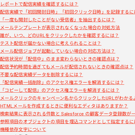
レポートで配信実績を確認するには？
配信実績で「初回開封日時」「初回クリック日時」を記録するに
「一度も開封したことがない受信者」を抽出するには？
メールテンプレートが表示されなくなった場合の対処方法
誰が、いつ、どのURLをクリックしたかを確認するには？
テスト配信が届かない場合に考えられることは？
メール配信ジョブが起動していない場合の対応方法は？
配信状況が「配信中」のまま変わらないときの確認点は？
配信予約時間を過ぎてもメールが配信されないときの確認点は？
不要な配信実績データを削除するには？
「配信実績一括削除」のアクセス権エラーを解消するには？
「コピーして配信」のアクセス権エラーを解消するには？
メールクリックのキャンペーン名からクリックしたURLがわかる
HTMLメールを作成するときに便利なエディタはありますか？
検索結果に表示される件数と Salesforce の顧客データ登録数
参照項目のオブジェクトの項目を埋込コマンドとして指定するに
機種依存文字について