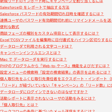
新規リードのインポート時にキャンペーンを割り当てるには
SalesforceID をレポートで抽出する方法
Salesforce パスワードの有効期間切れ日時を確認するには？
連携ユーザのパスワード有効期間切れ前にリマインドメールを送
便利な数式
商談フェーズの種別をカスタム項目として表示するには？
ExcelでCSVファイルを編集時に日付書式をハイフン区切りする
データローダで利用される文字コードは？
キャンペーンインフルエンスとは？
Mac で データローダを実行するには？
PHPのプログラムから「Web-to-ケース」機能をよびだすには？
設定メニューの検索時「設定の検索結果」の表示を止めるには？
個人取引先をふくむ取引先責任者をエクスポート・インポート（
「リード」が紐づいていない「キャンペーン」の「リード数」に
データローダにログインできないのはなぜですか？
活動レポートに表示されないユーザの活動をみるには？
「個人取引先」とは？
ワークフローの条件に基づいたメール送信をするには？