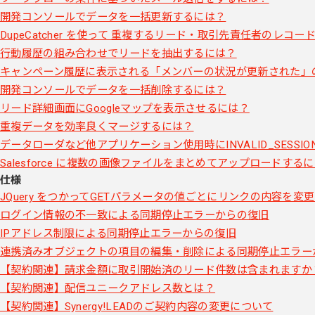
開発コンソールでデータを一括更新するには？
DupeCatcher を使って 重複するリード・取引先責任者のレコ
行動履歴の組み合わせでリードを抽出するには？
キャンペーン履歴に表示される「メンバーの状況が更新された」
開発コンソールでデータを一括削除するには？
リード詳細画面にGoogleマップを表示させるには？
重複データを効率良くマージするには？
データローダなど他アプリケーション使用時にINVALID_SESS
Salesforce に複数の画像ファイルをまとめてアップロードする
仕様
JQuery をつかってGETパラメータの値ごとにリンクの内容を変
ログイン情報の不一致による同期停止エラーからの復旧
IPアドレス制限による同期停止エラーからの復旧
連携済みオブジェクトの項目の編集・削除による同期停止エラー
【契約関連】請求金額に取引開始済のリード件数は含まれますか
【契約関連】配信ユニークアドレス数とは？
【契約関連】Synergy!LEADのご契約内容の変更について