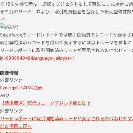
※ 取引先責任者は、連携オブジェクトとして有効にした場合に
その月のリード、および、取引先責任者を合算した最大登録件数
い。
Salesforceのリードレポートでは取引開始済のレコードが表示
取引開始済のレコードを除いて表示するには以下ページを参考に
リードレポートに取引開始済みリードが表示されるのはなぜです
id=000004948&language=ja&type=1
関連情報
外部リンク
Synergy!LEAD料金表
FAQ
【請求関連】配信ユニークアドレス数とは？
外部リンク
リードレポートに取引開始済みリードが表示されるのはなぜです
前の項目に戻る