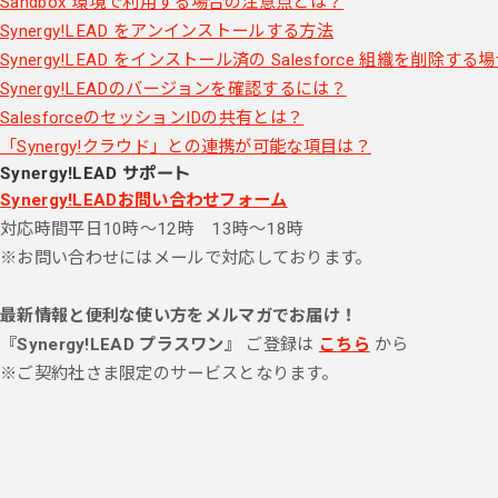
Sandbox 環境で利用する場合の注意点とは？
Synergy!LEAD をアンインストールする方法
Synergy!LEAD をインストール済の Salesforce 組織を削除す
Synergy!LEADのバージョンを確認するには？
SalesforceのセッションIDの共有とは？
「Synergy!クラウド」との連携が可能な項目は？
Synergy!LEAD サポート
Synergy!LEADお問い合わせフォーム
対応時間
平日10時～12時 13時～18時
※お問い合わせにはメールで対応しております。
最新情報と便利な使い方をメルマガでお届け！
『Synergy!LEAD プラスワン』
ご登録は
こちら
から
※ご契約社さま限定のサービスとなります。