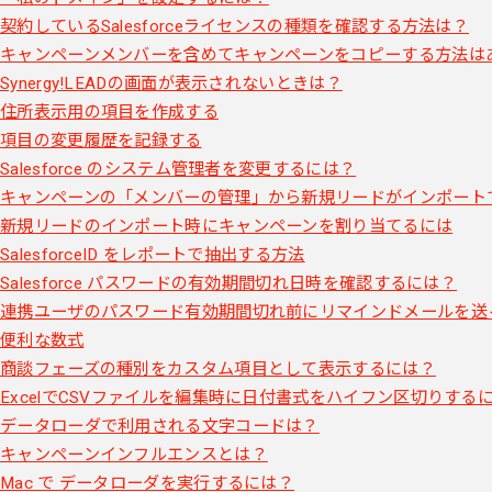
契約しているSalesforceライセンスの種類を確認する方法は？
キャンペーンメンバーを含めてキャンペーンをコピーする方法は
Synergy!LEADの画面が表示されないときは？
住所表示用の項目を作成する
項目の変更履歴を記録する
Salesforce のシステム管理者を変更するには？
キャンペーンの「メンバーの管理」から新規リードがインポート
新規リードのインポート時にキャンペーンを割り当てるには
SalesforceID をレポートで抽出する方法
Salesforce パスワードの有効期間切れ日時を確認するには？
連携ユーザのパスワード有効期間切れ前にリマインドメールを送
便利な数式
商談フェーズの種別をカスタム項目として表示するには？
ExcelでCSVファイルを編集時に日付書式をハイフン区切りする
データローダで利用される文字コードは？
キャンペーンインフルエンスとは？
Mac で データローダを実行するには？