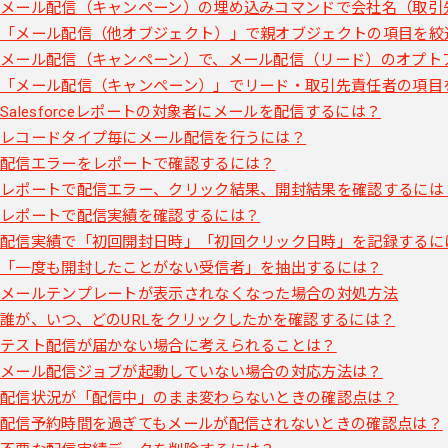
メール配信（キャンペーン）の埋め込みコマンドで会社名（取引
「メール配信（他オブジェクト）」で親オブジェクトの項目を絞
メール配信（キャンペーン）で、メール配信（リード）のオプト
「メール配信（キャンペーン）」でリード・取引先責任者の項目
Salesforceレポートの対象者にメールを配信するには？
レコードタイプ毎にメール配信を行うには？
配信エラーをレポートで確認するには？
レポートで配信エラー、クリック結果、開封結果を確認するには
レポートで配信実績を確認するには？
配信実績で「初回開封日時」「初回クリック日時」を記録するに
「一度も開封したことがない受信者」を抽出するには？
メールテンプレートが表示されなくなった場合の対処方法
誰が、いつ、どのURLをクリックしたかを確認するには？
テスト配信が届かない場合に考えられることは？
メール配信ジョブが起動していない場合の対応方法は？
配信状況が「配信中」のまま変わらないときの確認点は？
配信予約時間を過ぎてもメールが配信されないときの確認点は？