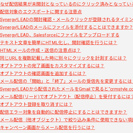
なぜ配信結果が未開封となっているのにクリック済みとなってい
配信対象のエクスポートに関する注意点
Synergy!LEADの開封確認・メールクリックが登録されるタイミ
Synergy!LEADのメールにファイルを添付することはできますか
Synergy!LEAD、Salesforceにファイルをアップロードする
テキスト文章を簡単にHTML化し、開封確認を行うには？
HTMLメールの作成・送信の注意点は？
同じURLを複数記載した時に別々にクリックを計測するには？
オプトアウトの完了画面をカスタマイズするには？
オプトアウトの確認画面を追加するには？
メール配信の「開始」と「終了」メールの受信先を変更するには
Synergy!LEADから配信されたメールをGmailで見ると"crms
メール配信(リード)でオプトアウト（配信停止）を受付するには
オプトアウト登録を取り消すには？
配信エラー対象を自動的に配信停止にすることはできますか？
メール配信（他オブジェクト）で絞り込み条件に使用できない項
キャンペーン画面からメール配信を行うには？