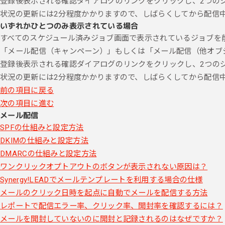
登録後表示される確認ダイアログのリンクをクリックし、2つの
状況の更新には2分程度かかりますので、しばらくしてから配信
いずれかひとつのみ表示されている場合
すべてのスケジュール済みジョブ画面で表示されているジョブを
「メール配信（キャンペーン）」もしくは「メール配信（他オブジェ
登録後表示される確認ダイアログのリンクをクリックし、2つの
状況の更新には2分程度かかりますので、しばらくしてから配信
前の項目に戻る
次の項目に進む
メール配信
SPFの仕組みと設定方法
DKIMの仕組みと設定方法
DMARCの仕組みと設定方法
ワンクリックオプトアウトのボタンが表示されない原因は？
Synergy!LEADでメールテンプレートを利用する場合の仕様
メールのクリック日時を起点に自動でメールを配信する方法
レポートで配信エラー率、クリック率、開封率を確認するには？
メールを開封していないのに開封と記録されるのはなぜですか？