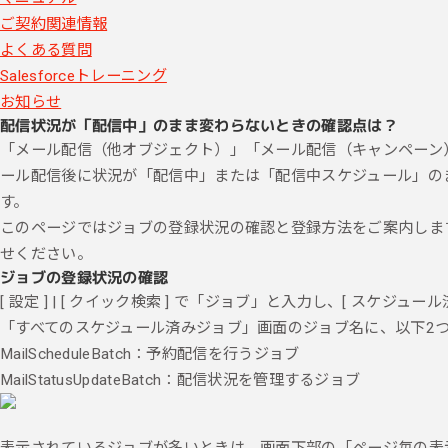
ご契約関連情報
よくある質問
Salesforceトレーニング
お知らせ
配信状況が「配信中」のまま変わらないときの確認点は？
「メール配信（他オブジェクト）」「メール配信（キャンペーン
ール配信後に状況が「配信中」または「配信中スケジュール」の
す。
このページではジョブの登録状況の確認と登録方法をご案内しま
せください。
ジョブの登録状況の確認
[ 設定 ] | [ クイック検索 ] で「ジョブ」と入力し、[ スケジュ
「すべてのスケジュール済みジョブ」画面のジョブ名に、以下2
MailScheduleBatch：予約配信を行うジョブ
MailStatusUpdateBatch：配信状況を管理するジョブ
表示されているジョブが多いときは、画面下部の「ページ毎の表