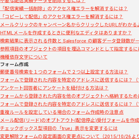
不要な配信実績データを削除するには？
「配信実績一括削除」のアクセス権エラーを解消するには？
「コピーして配信」のアクセス権エラーを解消するには？
メールクリックのキャンペーン名からクリックしたURLがわかる
HTMLメールを作成するときに便利なエディタはありますか？
検索結果に表示される件数と Salesforce の顧客データ登録数
参照項目のオブジェクトの項目を埋込コマンドとして指定するに
機種依存文字について
フォーム作成
郵便番号検索を１つのフォームで２つ以上設定する方法は？
フォームで登録された内容を特定のアドレスに送信するには？（
アンケート回答者にアンケートを紐付ける方法は？
フォームから登録された内容を他のオブジェクトへ格納するため
フォームで登録された内容を特定のアドレスに送信するには？（
重複ルールを設定している場合のフォーム作成時の注意点
メール配信(リード)のオプトアウト(配信停止)受付フォームを作
チェックボックス型項目の「true」表示を変更するには
変更解除フォームの設定画面の変更点について（2015/10/26よ