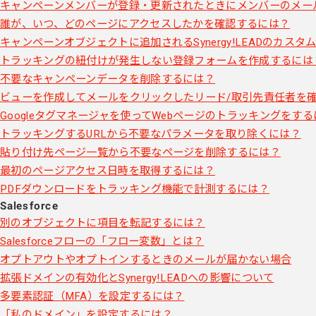
キャンペーンメンバーが登録・更新されたときにメンバーのメー
誰が、いつ、どのページにアクセスしたかを確認するには？
キャンペーンオブジェクトに追加されるSynergy!LEADのカスタ
トラッキングの紐付けが発生しない登録フォームを作成するには
不要なキャンペーンデータを削除するには？
ビューを作成してメールをクリックしたリード/取引先責任者を
Googleタグマネージャを使ってWebページのトラッキングをす
トラッキングするURLから不要なパラメータを取り除くには？
貼り付け先ページ一覧から不要なページを削除するには？
最初のページアクセス日時を取得するには？
PDFダウンロードをトラッキング機能で計測するには？
Salesforce
別のオブジェクトに項目を転記するには？
Salesforceフローの「フロー変数」とは？
オプトアウトやオプトインするときのメールが届かない場合
拡張ドメインの有効化とSynergy!LEADへの影響について
多要素認証（MFA）を設定するには？
「私のドメイン」を設定するには？