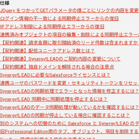
仕様
JQuery をつかってGETパラメータの値ごとにリンクの内容を変
ログイン情報の不一致による同期停止エラーからの復旧
IPアドレス制限による同期停止エラーからの復旧
連携済みオブジェクトの項目の編集・削除による同期停止エラー
【契約関連】請求金額に取引開始済のリード件数は含まれますか
【契約関連】配信ユニークアドレス数とは？
【契約関連】Synergy!LEADのご契約内容の変更について
【契約関連】独自ドメインを解除される場合の注意点
Synergy!LEADに必要なSalesforceライセンスとは？
連携ユーザのパスワードを変更・セキュリティトークンをリセッ
Synergy!LEADの同期処理でエラーとなった情報を修正するには
Synergy!LEAD 同期中に同期処理を停止するには？
Synergy!LEADのデータ同期処理が動いているかを確認するには
Synergy!LEADの同期が停止している場合に確認することは？
別のシステムへの切替のために Salesforce と Synergy!LE
旧Professional Edition用のタブ、オブジェクト、項目を削除す