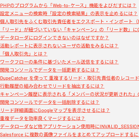
PHPのプログラムから「Web-to-ケース」機能をよびだすには？
設定メニューの検索時「設定の検索結果」の表示を止めるには？
個人取引先をふくむ取引先責任者をエクスポート・インポート（
「リード」が紐づいていない「キャンペーン」の「リード数」に
データローダにログインできないのはなぜですか？
活動レポートに表示されないユーザの活動をみるには？
「個人取引先」とは？
ワークフローの条件に基づいたメール送信をするには？
開発コンソールでデータを一括更新するには？
DupeCatcher を使って 重複するリード・取引先責任者のレコ
行動履歴の組み合わせでリードを抽出するには？
キャンペーン履歴に表示される「メンバーの状況が更新された」
開発コンソールでデータを一括削除するには？
リード詳細画面にGoogleマップを表示させるには？
重複データを効率良くマージするには？
データローダなど他アプリケーション使用時にINVALID_SESS
Salesforce に複数の画像ファイルをまとめてアップロードする