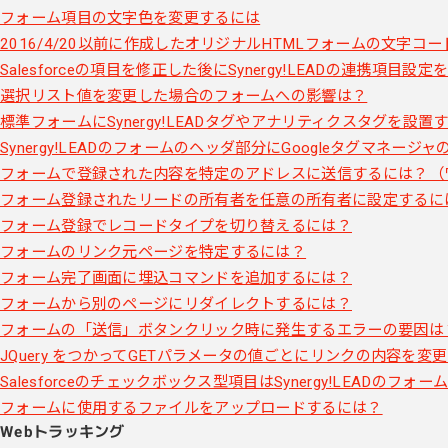
フォーム項目の文字色を変更するには
2016/4/20以前に作成したオリジナルHTMLフォームの文字コー
Salesforceの項目を修正した後にSynergy!LEADの連携項目設
選択リスト値を変更した場合のフォームへの影響は？
標準フォームにSynergy!LEADタグやアナリティクスタグを設置
Synergy!LEADのフォームのヘッダ部分にGoogleタグマネー
フォームで登録された内容を特定のアドレスに送信するには？（
フォーム登録されたリードの所有者を任意の所有者に設定するに
フォーム登録でレコードタイプを切り替えるには？
フォームのリンク元ページを特定するには？
フォーム完了画面に埋込コマンドを追加するには？
フォームから別のページにリダイレクトするには？
フォームの「送信」ボタンクリック時に発生するエラーの要因は
JQuery をつかってGETパラメータの値ごとにリンクの内容を変
Salesforceのチェックボックス型項目はSynergy!LEADの
フォームに使用するファイルをアップロードするには？
Webトラッキング