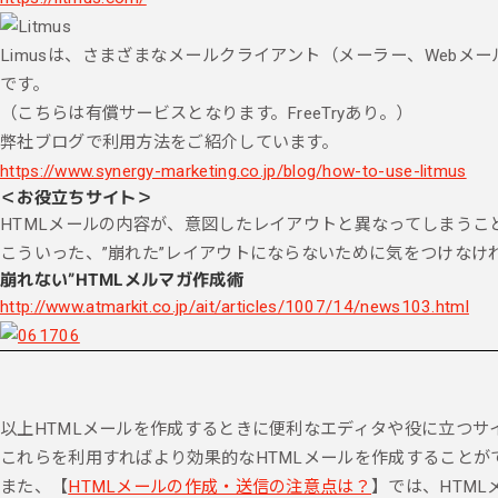
Limusは、さまざまなメールクライアント（メーラー、Webメ
です。
（こちらは有償サービスとなります。FreeTryあり。）
弊社ブログで利用方法をご紹介しています。
https://www.synergy-marketing.co.jp/blog/how-to-use-litmus
＜お役立ちサイト＞
HTMLメールの内容が、意図したレイアウトと異なってしまうこ
こういった、”崩れた”レイアウトにならないために気をつけなけ
崩れない”HTMLメルマガ作成術
http://www.atmarkit.co.jp/ait/articles/1007/14/news103.html
以上HTMLメールを作成するときに便利なエディタや役に立つサ
これらを利用すればより効果的なHTMLメールを作成することが
また、【
HTMLメールの作成・送信の注意点は？
】では、HTM