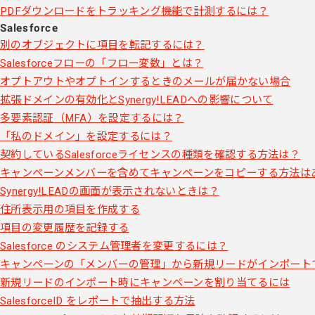
PDFダウンロードをトラッキング機能で計測するには？
Salesforce
別のオブジェクトに項目を転記するには？
Salesforceフローの「フロー変数」とは？
オプトアウトやオプトインするときのメールが届かない場合
拡張ドメインの有効化とSynergy!LEADへの影響について
多要素認証（MFA）を設定するには？
「私のドメイン」を設定するには？
契約しているSalesforceライセンスの種類を確認する方法は？
キャンペーンメンバーを含めてキャンペーンをコピーする方法は
Synergy!LEADの画面が表示されないときは？
住所表示用の項目を作成する
項目の変更履歴を記録する
Salesforce のシステム管理者を変更するには？
キャンペーンの「メンバーの管理」から新規リードがインポート
新規リードのインポート時にキャンペーンを割り当てるには
SalesforceID をレポートで抽出する方法