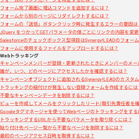
フォーム完了画面に埋込コマンドを追加するには？
フォームから別のページにリダイレクトするには？
フォームの「送信」ボタンクリック時に発生するエラーの要因は
JQuery をつかってGETパラメータの値ごとにリンクの内容を変
Salesforceのチェックボックス型項目はSynergy!LEADの
フォームに使用するファイルをアップロードするには？
Webトラッキング
キャンペーンメンバーが登録・更新されたときにメンバーのメー
誰が、いつ、どのページにアクセスしたかを確認するには？
キャンペーンオブジェクトに追加されるSynergy!LEADのカスタ
トラッキングの紐付けが発生しない登録フォームを作成するには
不要なキャンペーンデータを削除するには？
ビューを作成してメールをクリックしたリード/取引先責任者を
Googleタグマネージャを使ってWebページのトラッキングをす
トラッキングするURLから不要なパラメータを取り除くには？
貼り付け先ページ一覧から不要なページを削除するには？
最初のページアクセス日時を取得するには？