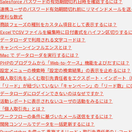
Salesforce パスワードの有効期間切れ日時を確認するには？
連携ユーザのパスワード有効期間切れ前にリマインドメールを送
便利な数式
商談フェーズの種別をカスタム項目として表示するには？
ExcelでCSVファイルを編集時に日付書式をハイフン区切りする
データローダで利用される文字コードは？
キャンペーンインフルエンスとは？
Mac で データローダを実行するには？
PHPのプログラムから「Web-to-ケース」機能をよびだすには？
設定メニューの検索時「設定の検索結果」の表示を止めるには？
個人取引先をふくむ取引先責任者をエクスポート・インポート（
「リード」が紐づいていない「キャンペーン」の「リード数」に
データローダにログインできないのはなぜですか？
活動レポートに表示されないユーザの活動をみるには？
「個人取引先」とは？
ワークフローの条件に基づいたメール送信をするには？
開発コンソールでデータを一括更新するには？
DupeCatcher を使って 重複するリード・取引先責任者のレコ