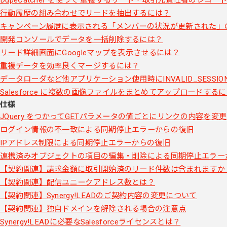
行動履歴の組み合わせでリードを抽出するには？
キャンペーン履歴に表示される「メンバーの状況が更新された」
開発コンソールでデータを一括削除するには？
リード詳細画面にGoogleマップを表示させるには？
重複データを効率良くマージするには？
データローダなど他アプリケーション使用時にINVALID_SESS
Salesforce に複数の画像ファイルをまとめてアップロードする
仕様
JQuery をつかってGETパラメータの値ごとにリンクの内容を変
ログイン情報の不一致による同期停止エラーからの復旧
IPアドレス制限による同期停止エラーからの復旧
連携済みオブジェクトの項目の編集・削除による同期停止エラー
【契約関連】請求金額に取引開始済のリード件数は含まれますか
【契約関連】配信ユニークアドレス数とは？
【契約関連】Synergy!LEADのご契約内容の変更について
【契約関連】独自ドメインを解除される場合の注意点
Synergy!LEADに必要なSalesforceライセンスとは？