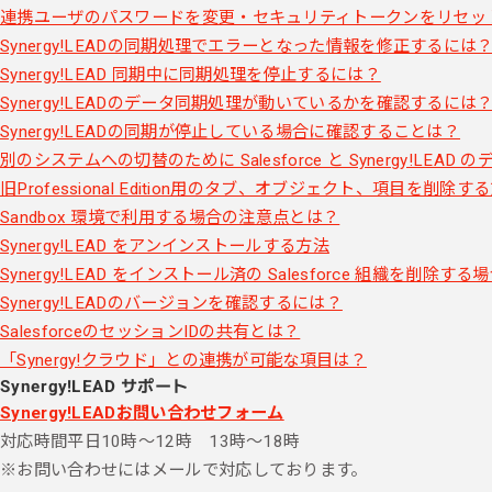
連携ユーザのパスワードを変更・セキュリティトークンをリセッ
Synergy!LEADの同期処理でエラーとなった情報を修正するには
Synergy!LEAD 同期中に同期処理を停止するには？
Synergy!LEADのデータ同期処理が動いているかを確認するには
Synergy!LEADの同期が停止している場合に確認することは？
別のシステムへの切替のために Salesforce と Synergy!LE
旧Professional Edition用のタブ、オブジェクト、項目を削除す
Sandbox 環境で利用する場合の注意点とは？
Synergy!LEAD をアンインストールする方法
Synergy!LEAD をインストール済の Salesforce 組織を削除す
Synergy!LEADのバージョンを確認するには？
SalesforceのセッションIDの共有とは？
「Synergy!クラウド」との連携が可能な項目は？
Synergy!LEAD サポート
Synergy!LEADお問い合わせフォーム
対応時間
平日10時～12時 13時～18時
※お問い合わせにはメールで対応しております。