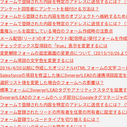
フォームで登録された内容を特定のアドレスに送信するには？（
アンケート回答者にアンケートを紐付ける方法は？
フォームから登録された内容を他のオブジェクトへ格納するため
フォームで登録された内容を特定のアドレスに送信するには？（
重複ルールを設定している場合のフォーム作成時の注意点
メール配信(リード)のオプトアウト(配信停止)受付フォームを作
チェックボックス型項目の「true」表示を変更するには
変更解除フォームの設定画面の変更点について（2015/10/26よ
フォーム項目の文字色を変更するには
2016/4/20以前に作成したオリジナルHTMLフォームの文字コー
Salesforceの項目を修正した後にSynergy!LEADの連携項目設
選択リスト値を変更した場合のフォームへの影響は？
標準フォームにSynergy!LEADタグやアナリティクスタグを設置
Synergy!LEADのフォームのヘッダ部分にGoogleタグマネー
フォームで登録された内容を特定のアドレスに送信するには？（
フォーム登録されたリードの所有者を任意の所有者に設定するに
フォーム登録でレコードタイプを切り替えるには？
フォームのリンク元ページを特定するには？