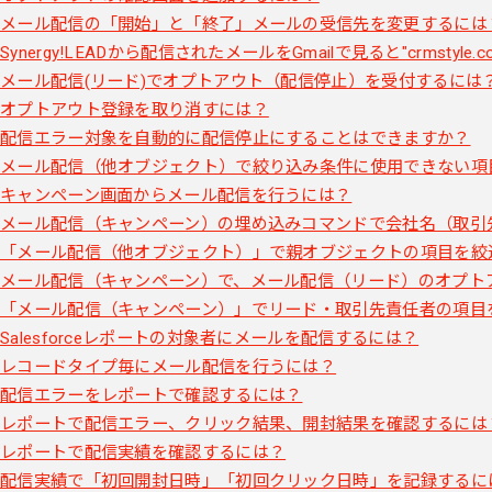
メール配信の「開始」と「終了」メールの受信先を変更するには
Synergy!LEADから配信されたメールをGmailで見ると"crms
メール配信(リード)でオプトアウト（配信停止）を受付するには
オプトアウト登録を取り消すには？
配信エラー対象を自動的に配信停止にすることはできますか？
メール配信（他オブジェクト）で絞り込み条件に使用できない項
キャンペーン画面からメール配信を行うには？
メール配信（キャンペーン）の埋め込みコマンドで会社名（取引
「メール配信（他オブジェクト）」で親オブジェクトの項目を絞
メール配信（キャンペーン）で、メール配信（リード）のオプト
「メール配信（キャンペーン）」でリード・取引先責任者の項目
Salesforceレポートの対象者にメールを配信するには？
レコードタイプ毎にメール配信を行うには？
配信エラーをレポートで確認するには？
レポートで配信エラー、クリック結果、開封結果を確認するには
レポートで配信実績を確認するには？
配信実績で「初回開封日時」「初回クリック日時」を記録するに