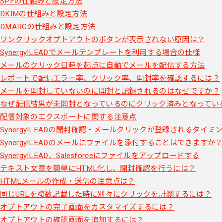
SPFの仕組みと設定方法
DKIMの仕組みと設定方法
DMARCの仕組みと設定方法
ワンクリックオプトアウトのボタンが表示されない原因は？
Synergy!LEADでメールテンプレートを利用する場合の仕様
メールのクリック日時を起点に自動でメールを配信する方法
レポートで配信エラー率、クリック率、開封率を確認するには？
メールを開封していないのに開封と記録されるのはなぜですか？
なぜ配信結果が未開封となっているのにクリック済みとなってい
配信対象のエクスポートに関する注意点
Synergy!LEADの開封確認・メールクリックが登録されるタイミ
Synergy!LEADのメールにファイルを添付することはできますか
Synergy!LEAD、Salesforceにファイルをアップロードする
テキスト文章を簡単にHTML化し、開封確認を行うには？
HTMLメールの作成・送信の注意点は？
同じURLを複数記載した時に別々にクリックを計測するには？
オプトアウトの完了画面をカスタマイズするには？
オプトアウトの確認画面を追加するには？