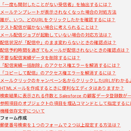
「一度も開封したことがない受信者」を抽出するには？
メールテンプレートが表示されなくなった場合の対処方法
誰が、いつ、どのURLをクリックしたかを確認するには？
テスト配信が届かない場合に考えられることは？
メール配信ジョブが起動していない場合の対応方法は？
配信状況が「配信中」のまま変わらないときの確認点は？
配信予約時間を過ぎてもメールが配信されないときの確認点は？
不要な配信実績データを削除するには？
「配信実績一括削除」のアクセス権エラーを解消するには？
「コピーして配信」のアクセス権エラーを解消するには？
メールクリックのキャンペーン名からクリックしたURLがわかる
HTMLメールを作成するときに便利なエディタはありますか？
検索結果に表示される件数と Salesforce の顧客データ登録数
参照項目のオブジェクトの項目を埋込コマンドとして指定するに
機種依存文字について
フォーム作成
郵便番号検索を１つのフォームで２つ以上設定する方法は？