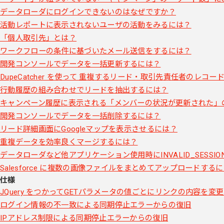
データローダにログインできないのはなぜですか？
活動レポートに表示されないユーザの活動をみるには？
「個人取引先」とは？
ワークフローの条件に基づいたメール送信をするには？
開発コンソールでデータを一括更新するには？
DupeCatcher を使って 重複するリード・取引先責任者のレコ
行動履歴の組み合わせでリードを抽出するには？
キャンペーン履歴に表示される「メンバーの状況が更新された」
開発コンソールでデータを一括削除するには？
リード詳細画面にGoogleマップを表示させるには？
重複データを効率良くマージするには？
データローダなど他アプリケーション使用時にINVALID_SESS
Salesforce に複数の画像ファイルをまとめてアップロードする
仕様
JQuery をつかってGETパラメータの値ごとにリンクの内容を変
ログイン情報の不一致による同期停止エラーからの復旧
IPアドレス制限による同期停止エラーからの復旧