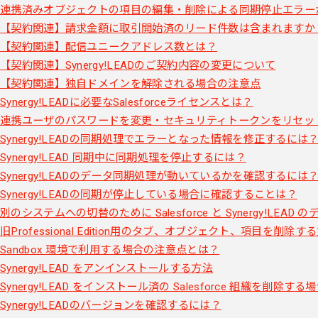
連携済みオブジェクトの項目の編集・削除による同期停止エラー
【契約関連】請求金額に取引開始済のリード件数は含まれますか
【契約関連】配信ユニークアドレス数とは？
【契約関連】Synergy!LEADのご契約内容の変更について
【契約関連】独自ドメインを解除される場合の注意点
Synergy!LEADに必要なSalesforceライセンスとは？
連携ユーザのパスワードを変更・セキュリティトークンをリセッ
Synergy!LEADの同期処理でエラーとなった情報を修正するには
Synergy!LEAD 同期中に同期処理を停止するには？
Synergy!LEADのデータ同期処理が動いているかを確認するには
Synergy!LEADの同期が停止している場合に確認することは？
別のシステムへの切替のために Salesforce と Synergy!LE
旧Professional Edition用のタブ、オブジェクト、項目を削除す
Sandbox 環境で利用する場合の注意点とは？
Synergy!LEAD をアンインストールする方法
Synergy!LEAD をインストール済の Salesforce 組織を削除す
Synergy!LEADのバージョンを確認するには？