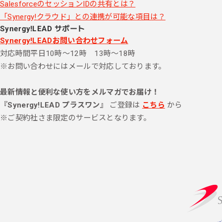
SalesforceのセッションIDの共有とは？
「Synergy!クラウド」との連携が可能な項目は？
Synergy!LEAD サポート
Synergy!LEADお問い合わせフォーム
対応時間
平日10時～12時 13時～18時
※お問い合わせにはメールで対応しております。
最新情報と便利な使い方をメルマガでお届け！
『Synergy!LEAD プラスワン』
ご登録は
こちら
から
※ご契約社さま限定のサービスとなります。