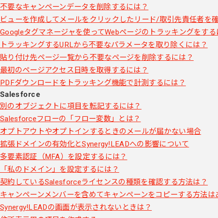
不要なキャンペーンデータを削除するには？
ビューを作成してメールをクリックしたリード/取引先責任者を
Googleタグマネージャを使ってWebページのトラッキングをす
トラッキングするURLから不要なパラメータを取り除くには？
貼り付け先ページ一覧から不要なページを削除するには？
最初のページアクセス日時を取得するには？
PDFダウンロードをトラッキング機能で計測するには？
Salesforce
別のオブジェクトに項目を転記するには？
Salesforceフローの「フロー変数」とは？
オプトアウトやオプトインするときのメールが届かない場合
拡張ドメインの有効化とSynergy!LEADへの影響について
多要素認証（MFA）を設定するには？
「私のドメイン」を設定するには？
契約しているSalesforceライセンスの種類を確認する方法は？
キャンペーンメンバーを含めてキャンペーンをコピーする方法は
Synergy!LEADの画面が表示されないときは？