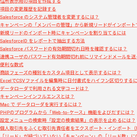
住所表示用の項目を作成する
項目の変更履歴を記録する
Salesforce のシステム管理者を変更するには？
キャンペーンの「メンバーの管理」から新規リードがインポート
新規リードのインポート時にキャンペーンを割り当てるには
SalesforceID をレポートで抽出する方法
Salesforce パスワードの有効期間切れ日時を確認するには？
連携ユーザのパスワード有効期間切れ前にリマインドメールを送
便利な数式
商談フェーズの種別をカスタム項目として表示するには？
ExcelでCSVファイルを編集時に日付書式をハイフン区切りする
データローダで利用される文字コードは？
キャンペーンインフルエンスとは？
Mac で データローダを実行するには？
PHPのプログラムから「Web-to-ケース」機能をよびだすには？
設定メニューの検索時「設定の検索結果」の表示を止めるには？
個人取引先をふくむ取引先責任者をエクスポート・インポート（
「リード」が紐づいていない「キャンペーン」の「リード数」に