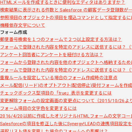
HTMLメールを作成するときに便利なエディタはありますか？
検索結果に表示される件数と Salesforce の顧客データ登録数
参照項目のオブジェクトの項目を埋込コマンドとして指定するに
機種依存文字について
フォーム作成
郵便番号検索を１つのフォームで２つ以上設定する方法は？
フォームで登録された内容を特定のアドレスに送信するには？（
アンケート回答者にアンケートを紐付ける方法は？
フォームから登録された内容を他のオブジェクトへ格納するため
フォームで登録された内容を特定のアドレスに送信するには？（
重複ルールを設定している場合のフォーム作成時の注意点
メール配信(リード)のオプトアウト(配信停止)受付フォームを作
チェックボックス型項目の「true」表示を変更するには
変更解除フォームの設定画面の変更点について（2015/10/26よ
フォーム項目の文字色を変更するには
2016/4/20以前に作成したオリジナルHTMLフォームの文字コー
Salesforceの項目を修正した後にSynergy!LEADの連携項目設
選択リスト値を変更した場合のフォームへの影響は？