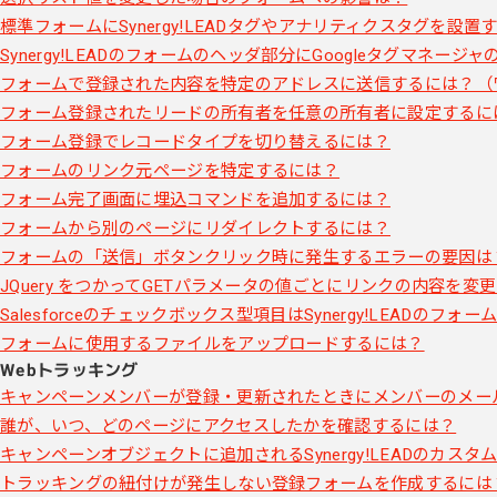
標準フォームにSynergy!LEADタグやアナリティクスタグを設置
Synergy!LEADのフォームのヘッダ部分にGoogleタグマネー
フォームで登録された内容を特定のアドレスに送信するには？（
フォーム登録されたリードの所有者を任意の所有者に設定するに
フォーム登録でレコードタイプを切り替えるには？
フォームのリンク元ページを特定するには？
フォーム完了画面に埋込コマンドを追加するには？
フォームから別のページにリダイレクトするには？
フォームの「送信」ボタンクリック時に発生するエラーの要因は
JQuery をつかってGETパラメータの値ごとにリンクの内容を変
Salesforceのチェックボックス型項目はSynergy!LEADの
フォームに使用するファイルをアップロードするには？
Webトラッキング
キャンペーンメンバーが登録・更新されたときにメンバーのメー
誰が、いつ、どのページにアクセスしたかを確認するには？
キャンペーンオブジェクトに追加されるSynergy!LEADのカスタ
トラッキングの紐付けが発生しない登録フォームを作成するには