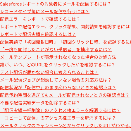
Salesforceレポートの対象者にメールを配信するには？
レコードタイプ毎にメール配信を行うには？
配信エラーをレポートで確認するには？
レポートで配信エラー、クリック結果、開封結果を確認するには
レポートで配信実績を確認するには？
配信実績で「初回開封日時」「初回クリック日時」を記録するに
「一度も開封したことがない受信者」を抽出するには？
メールテンプレートが表示されなくなった場合の対処方法
誰が、いつ、どのURLをクリックしたかを確認するには？
テスト配信が届かない場合に考えられることは？
メール配信ジョブが起動していない場合の対応方法は？
配信状況が「配信中」のまま変わらないときの確認点は？
配信予約時間を過ぎてもメールが配信されないときの確認点は？
不要な配信実績データを削除するには？
「配信実績一括削除」のアクセス権エラーを解消するには？
「コピーして配信」のアクセス権エラーを解消するには？
メールクリックのキャンペーン名からクリックしたURLがわかる