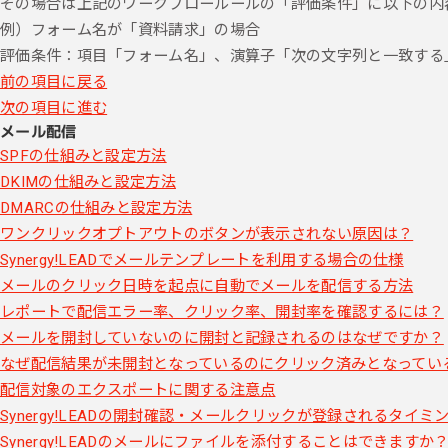
その場合は上記のワークフロールールの「評価条件」に以下の内
例）フォーム名が「資料請求」の場合
評価条件：項目「フォーム名」、演算子「次の文字列と一致する
前の項目に戻る
次の項目に進む
メール配信
SPFの仕組みと設定方法
DKIMの仕組みと設定方法
DMARCの仕組みと設定方法
ワンクリックオプトアウトのボタンが表示されない原因は？
Synergy!LEADでメールテンプレートを利用する場合の仕様
メールのクリック日時を起点に自動でメールを配信する方法
レポートで配信エラー率、クリック率、開封率を確認するには？
メールを開封していないのに開封と記録されるのはなぜですか？
なぜ配信結果が未開封となっているのにクリック済みとなってい
配信対象のエクスポートに関する注意点
Synergy!LEADの開封確認・メールクリックが登録されるタイミ
Synergy!LEADのメールにファイルを添付することはできますか