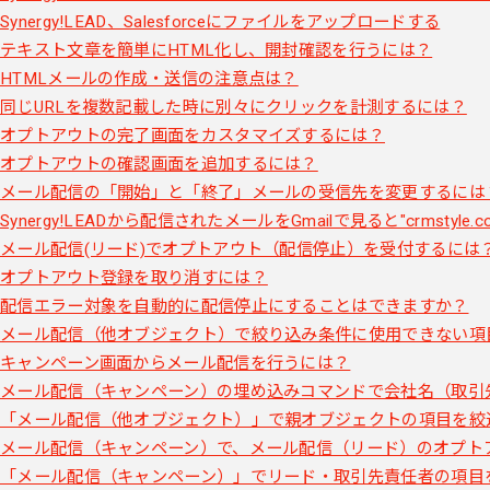
Synergy!LEAD、Salesforceにファイルをアップロードする
テキスト文章を簡単にHTML化し、開封確認を行うには？
HTMLメールの作成・送信の注意点は？
同じURLを複数記載した時に別々にクリックを計測するには？
オプトアウトの完了画面をカスタマイズするには？
オプトアウトの確認画面を追加するには？
メール配信の「開始」と「終了」メールの受信先を変更するには
Synergy!LEADから配信されたメールをGmailで見ると"crms
メール配信(リード)でオプトアウト（配信停止）を受付するには
オプトアウト登録を取り消すには？
配信エラー対象を自動的に配信停止にすることはできますか？
メール配信（他オブジェクト）で絞り込み条件に使用できない項
キャンペーン画面からメール配信を行うには？
メール配信（キャンペーン）の埋め込みコマンドで会社名（取引
「メール配信（他オブジェクト）」で親オブジェクトの項目を絞
メール配信（キャンペーン）で、メール配信（リード）のオプト
「メール配信（キャンペーン）」でリード・取引先責任者の項目