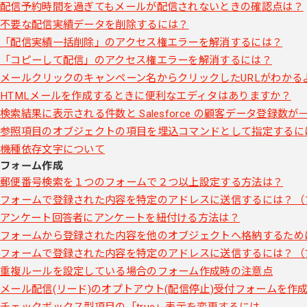
配信予約時間を過ぎてもメールが配信されないときの確認点は？
不要な配信実績データを削除するには？
「配信実績一括削除」のアクセス権エラーを解消するには？
「コピーして配信」のアクセス権エラーを解消するには？
メールクリックのキャンペーン名からクリックしたURLがわかる
HTMLメールを作成するときに便利なエディタはありますか？
検索結果に表示される件数と Salesforce の顧客データ登録数
参照項目のオブジェクトの項目を埋込コマンドとして指定するに
機種依存文字について
フォーム作成
郵便番号検索を１つのフォームで２つ以上設定する方法は？
フォームで登録された内容を特定のアドレスに送信するには？（
アンケート回答者にアンケートを紐付ける方法は？
フォームから登録された内容を他のオブジェクトへ格納するため
フォームで登録された内容を特定のアドレスに送信するには？（
重複ルールを設定している場合のフォーム作成時の注意点
メール配信(リード)のオプトアウト(配信停止)受付フォームを作
チェックボックス型項目の「true」表示を変更するには