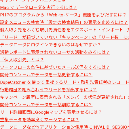
Mac で データローダを実行するには？
PHPのプログラムから「Web-to-ケース」機能をよびだすには？
設定メニューの検索時「設定の検索結果」の表示を止めるには？
個人取引先をふくむ取引先責任者をエクスポート・インポート（
「リード」が紐づいていない「キャンペーン」の「リード数」に
データローダにログインできないのはなぜですか？
活動レポートに表示されないユーザの活動をみるには？
「個人取引先」とは？
ワークフローの条件に基づいたメール送信をするには？
開発コンソールでデータを一括更新するには？
DupeCatcher を使って 重複するリード・取引先責任者のレコ
行動履歴の組み合わせでリードを抽出するには？
キャンペーン履歴に表示される「メンバーの状況が更新された」
開発コンソールでデータを一括削除するには？
リード詳細画面にGoogleマップを表示させるには？
重複データを効率良くマージするには？
データローダなど他アプリケーション使用時にINVALID_SESS