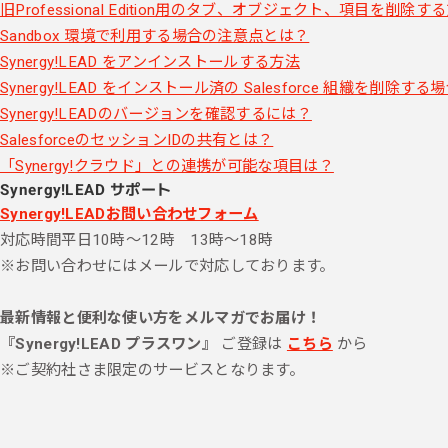
旧Professional Edition用のタブ、オブジェクト、項目を削除す
Sandbox 環境で利用する場合の注意点とは？
Synergy!LEAD をアンインストールする方法
Synergy!LEAD をインストール済の Salesforce 組織を削除す
Synergy!LEADのバージョンを確認するには？
SalesforceのセッションIDの共有とは？
「Synergy!クラウド」との連携が可能な項目は？
Synergy!LEAD サポート
Synergy!LEADお問い合わせフォーム
対応時間
平日10時～12時 13時～18時
※お問い合わせにはメールで対応しております。
最新情報と便利な使い方をメルマガでお届け！
『Synergy!LEAD プラスワン』
ご登録は
こちら
から
※ご契約社さま限定のサービスとなります。