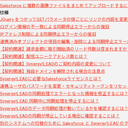
Salesforce に複数の画像ファイルをまとめてアップロードする
仕様
JQuery をつかってGETパラメータの値ごとにリンクの内容を変
ログイン情報の不一致による同期停止エラーからの復旧
IPアドレス制限による同期停止エラーからの復旧
連携済みオブジェクトの項目の編集・削除による同期停止エラー
【契約関連】請求金額に取引開始済のリード件数は含まれますか
【契約関連】配信ユニークアドレス数とは？
【契約関連】Synergy!LEADのご契約内容の変更について
【契約関連】独自ドメインを解除される場合の注意点
Synergy!LEADに必要なSalesforceライセンスとは？
連携ユーザのパスワードを変更・セキュリティトークンをリセッ
Synergy!LEADの同期処理でエラーとなった情報を修正するには
Synergy!LEAD 同期中に同期処理を停止するには？
Synergy!LEADのデータ同期処理が動いているかを確認するには
Synergy!LEADの同期が停止している場合に確認することは？
別のシステムへの切替のために Salesforce と Synergy!LE