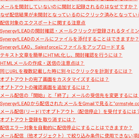
メールを開封していないのに開封と記録されるのはなぜですか？
なぜ配信結果が未開封となっているのにクリック済みとなってい
配信対象のエクスポートに関する注意点
Synergy!LEADの開封確認・メールクリックが登録されるタイミ
Synergy!LEADのメールにファイルを添付することはできますか
Synergy!LEAD、Salesforceにファイルをアップロードする
テキスト文章を簡単にHTML化し、開封確認を行うには？
HTMLメールの作成・送信の注意点は？
同じURLを複数記載した時に別々にクリックを計測するには？
オプトアウトの完了画面をカスタマイズするには？
オプトアウトの確認画面を追加するには？
メール配信の「開始」と「終了」メールの受信先を変更するには
Synergy!LEADから配信されたメールをGmailで見ると"crms
メール配信(リード)でオプトアウト（配信停止）を受付するには
オプトアウト登録を取り消すには？
配信エラー対象を自動的に配信停止にすることはできますか？
メール配信（他オブジェクト）で絞り込み条件に使用できない項