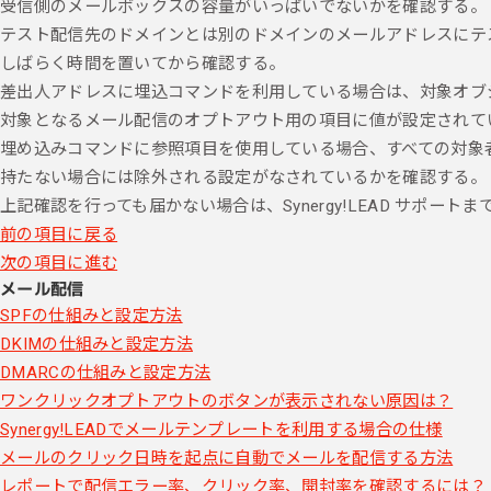
受信側のメールボックスの容量がいっぱいでないかを確認する。
テスト配信先のドメインとは別のドメインのメールアドレスにテ
しばらく時間を置いてから確認する。
差出人アドレスに埋込コマンドを利用している場合は、対象オブ
対象となるメール配信のオプトアウト用の項目に値が設定されて
埋め込みコマンドに参照項目を使用している場合、すべての対象
持たない場合には除外される設定がなされているかを確認する。
上記確認を行っても届かない場合は、Synergy!LEAD サポート
前の項目に戻る
次の項目に進む
メール配信
SPFの仕組みと設定方法
DKIMの仕組みと設定方法
DMARCの仕組みと設定方法
ワンクリックオプトアウトのボタンが表示されない原因は？
Synergy!LEADでメールテンプレートを利用する場合の仕様
メールのクリック日時を起点に自動でメールを配信する方法
レポートで配信エラー率、クリック率、開封率を確認するには？