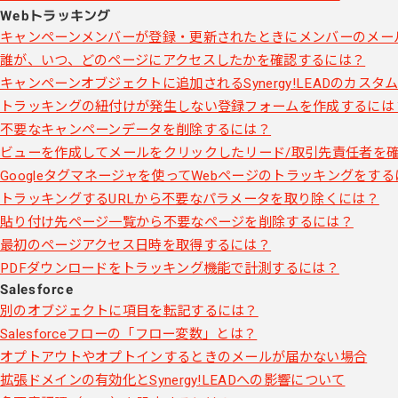
Webトラッキング
キャンペーンメンバーが登録・更新されたときにメンバーのメー
誰が、いつ、どのページにアクセスしたかを確認するには？
キャンペーンオブジェクトに追加されるSynergy!LEADのカスタ
トラッキングの紐付けが発生しない登録フォームを作成するには
不要なキャンペーンデータを削除するには？
ビューを作成してメールをクリックしたリード/取引先責任者を
Googleタグマネージャを使ってWebページのトラッキングをす
トラッキングするURLから不要なパラメータを取り除くには？
貼り付け先ページ一覧から不要なページを削除するには？
最初のページアクセス日時を取得するには？
PDFダウンロードをトラッキング機能で計測するには？
Salesforce
別のオブジェクトに項目を転記するには？
Salesforceフローの「フロー変数」とは？
オプトアウトやオプトインするときのメールが届かない場合
拡張ドメインの有効化とSynergy!LEADへの影響について