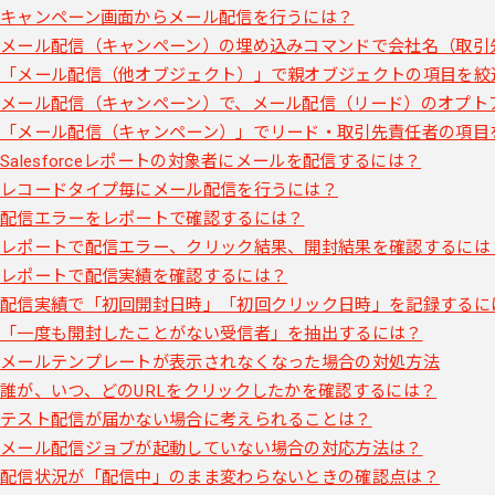
キャンペーン画面からメール配信を行うには？
メール配信（キャンペーン）の埋め込みコマンドで会社名（取引
「メール配信（他オブジェクト）」で親オブジェクトの項目を絞
メール配信（キャンペーン）で、メール配信（リード）のオプト
「メール配信（キャンペーン）」でリード・取引先責任者の項目
Salesforceレポートの対象者にメールを配信するには？
レコードタイプ毎にメール配信を行うには？
配信エラーをレポートで確認するには？
レポートで配信エラー、クリック結果、開封結果を確認するには
レポートで配信実績を確認するには？
配信実績で「初回開封日時」「初回クリック日時」を記録するに
「一度も開封したことがない受信者」を抽出するには？
メールテンプレートが表示されなくなった場合の対処方法
誰が、いつ、どのURLをクリックしたかを確認するには？
テスト配信が届かない場合に考えられることは？
メール配信ジョブが起動していない場合の対応方法は？
配信状況が「配信中」のまま変わらないときの確認点は？