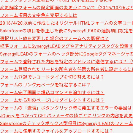
変更解除フォームの設定画面の変更点について（2015/10/26よ
フォーム項目の文字色を変更するには
2016/4/20以前に作成したオリジナルHTMLフォームの文字コー
Salesforceの項目を修正した後にSynergy!LEADの連携項目設
選択リスト値を変更した場合のフォームへの影響は？
標準フォームにSynergy!LEADタグやアナリティクスタグを設置
Synergy!LEADのフォームのヘッダ部分にGoogleタグマネー
フォームで登録された内容を特定のアドレスに送信するには？（
フォーム登録されたリードの所有者を任意の所有者に設定するに
フォーム登録でレコードタイプを切り替えるには？
フォームのリンク元ページを特定するには？
フォーム完了画面に埋込コマンドを追加するには？
フォームから別のページにリダイレクトするには？
フォームの「送信」ボタンクリック時に発生するエラーの要因は
JQuery をつかってGETパラメータの値ごとにリンクの内容を変
Salesforceのチェックボックス型項目はSynergy!LEADの
フォームに使用するファイルをアップロードするには？